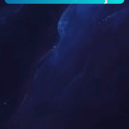
2025新款开云kaiyun（中国）上市