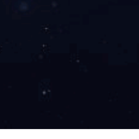
0537-4449880
开云app官方在线入口
销售一部门热线：18853725880
销售二部门热线：15564039880
销售三部门热线：15564739880
全国服务热线：400-1729-880
Q Q：2864889730
地址：曲阜市时庄经济开发区
公司：开云app官方在线入口 地址：曲阜市时庄经济开发区
服务热线：0537-4449880 联系人：孟经理 手机：18853725880
网址：www.gojiberryextract.com