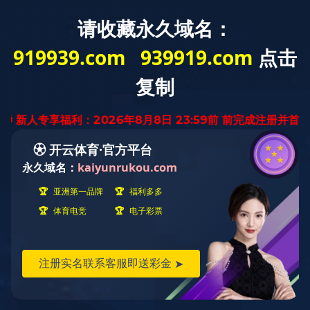
开云app官方在线入口
Toggl
naviga
当前位置：
开云kaiyun（中国）
>
未来资讯
> 清洁开云app官方在
线入口的注意要点及安装方法
清洁开云app官方在线入口的注意要点及安装方
法
开云app官方在线入口在长时间的使用中，难免会出现一些故
障，设备一旦出现了故障就会影响其使用寿命，如果大家想要
更好的发挥其优势，我们就需要定期的对设备进行清洁，但是
在清洁时就需要掌握一些注意事项，尤其是自己在清洁时，就
更需要掌握一些注意点，下面我们大家就一起来看一下文章
吧。