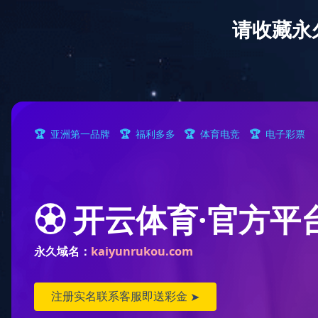
开云kaiyun（中
关于我们
产品及
国）
当前位置：
开云kaiyun（中国）
>
未来资讯
> 不看不知道，
不看不知道，开云k
发布时间：
2024/11/28 