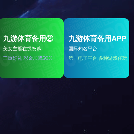
防静电开云kaiyun（中国）
（中国）
层过滤
常称为深
时，几乎
方盘式开云kaiyun（中国）
术，它可
中的细小