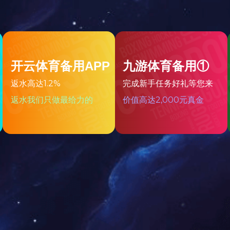
针刺毡，空隙有20-100m。当粉尘平均粒度在1m时，在开云kaiyun
下来，另一部分会穿过滤料选逸出去大部分粉尘附着在滤料表面，形成一
料内部的细小颗粒，会使阻力增大，滤料变硬，直至报废。这种过方式通
间的空隙仅有0.1-0.2m，如果粉尘的平均粒度仍为1m，进行过滤作业
入滤料内部，这种过滤方式通常称为表层过滤。表层过滤是理想的过滤技
的压力损失，大量节约除尘系统的动力消耗。
定的透气性，又能缩小纤维间的空隙。这种滤料虽未在表面复膜，但粉尘