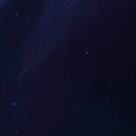
进行表层过速作业制作滤筒的滤料，有复膜的滤料和不复膜的滤料，能否
】开云kaiyun（中国）的选购要点，这些千万要记好！
》的相关内容】
与应用价值，仅掌握滤筒的工作原理是万万不够的，更重要的是熟知滤筒的
此才可更好的保障滤筒的良好性能状态。
上一篇：
【温情提示】开云kaiyun（中国）的选购要点，
开云kaiyun（中国）在哪些环境下需谨慎使用？
养好开云app官方在线入口，护好发动机“保护口罩”！
汽车怎么检查和更换开云app官方在线入口？全文解析
不看不知道，开云kaiyun（中国）原来是这样工作的！