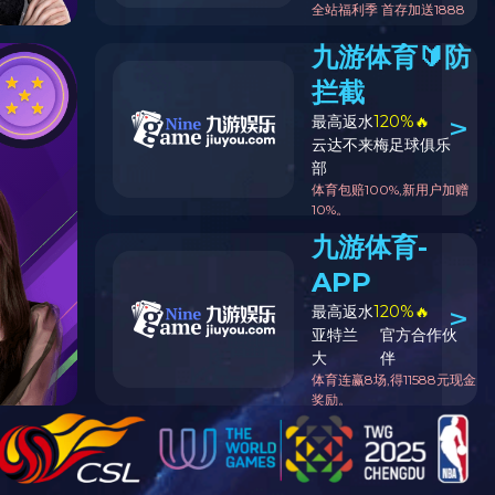
选购指南
费用等技
未来资讯
公司官网
加以选用
热门产品推荐
微信公众号
欢迎您的访问！
2025新款开云kaiyun（中国）上市