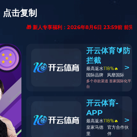
务热线
-1729-880
我们
联系我们
QQ在线咨询
咨询热线
0537-4449880
服务热线
18853725880
资讯中心
技术支持