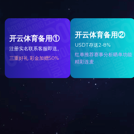
未来过滤公司注重产品和渠道的双驱动策略，对于优秀的
的业务目标、合理的激励、计划，并及时地和合作伙伴沟
推荐产品
防静电开云kaiyun
2025新款开云kaiyun（中国）上市