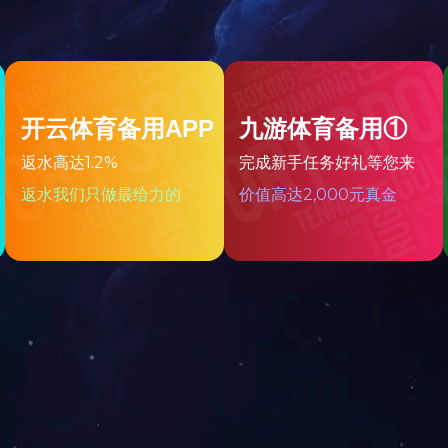
合作伙伴，我们全力支持、共济共赢，为经销商提供必要的培训和支持、
通，随着市场变化不断调整产品策略，共同应对市场变化。
（中国）
方盘式开云kaiyun（中国）
超滤系列开云app官方