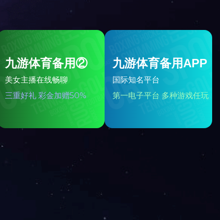
全国服务热线：400-1729-880
Q Q：2864889730
地址：曲阜市时庄经济开发区
建立清晰
在线入口