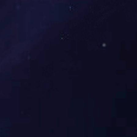
防静电开云kaiyun（中国）
方盘式开云kaiyun（中国）