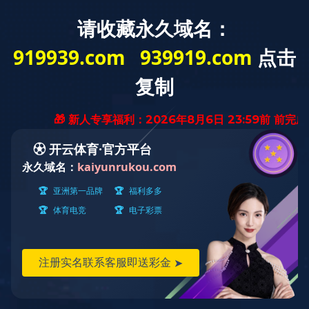
开云app官方在线入口
Toggl
naviga
当前位置：
开云kaiyun（中国）
>
未来资讯
> 空压机过滤器选型标
准，很多人都不了解！
空压机过滤器选型标准，很多人都不了解！
在空压机组件中，空压机过滤器是其中重要的组成部件，可以
为机械设备提供优良的压缩空气，但是为保障整体设备的良好
运行，在空压机过滤器正式投入使用前还需要合理进行选型，
在选型时，还需要综合考量设备的整体使用环境，为帮助大家
有更多的了解，我们特意整理了以下文章供大家参考。