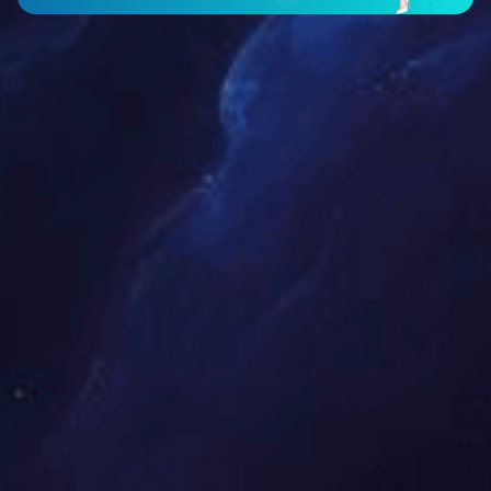
2025新款开云kaiyun（中国）上市