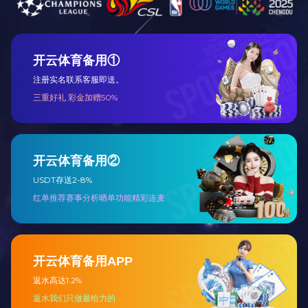
滤芯，再用毛刷刷净外部污垢，切勿使用汽油或水洗刷。如果
已经发生严重堵塞则需要及时更换新开云app官方在线入口。第
四步：安装滤芯。在滤芯清洁完毕后，按与拆卸相反的顺序，
将各部件安装好即可。【具体可参考《
开云app官方在线入口保
养有讲究，不懂这些常识怎么行！
》的相关内容】
特别忠告：作为发动机必不可少的重要组成部分之一，开云app
官方在线入口只有始终处于正常平稳的工作状态，发动机才能
真正“高枕无忧”，所以，在我们享受滤清器所带来的好处的同
时，也应对其使用中维护和保养工作给予足够的重视。
下一篇：
细节决定效果——买开云kaiyun（中国），这些注意事项
上一篇：
开云app官方在线入口保养有讲究，不懂这些常识怎么行！
推荐资讯
空压机过滤器选型标准，很多人都不了解！