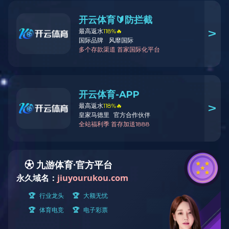
开云app官方在线入口是什么？开云app官方在线入口位于发动
机进气系统中，它是由一个或几个清洁空气的滤清器部件组成
的总成。其主要作用是滤除将要进入汽缸的空气中的有害杂
质，以减少汽缸、活塞、活塞环、气门及气门座的早期磨损。
开云app官方在线入口状态的好坏关系着发动机的寿命长短，同
时还与汽车的油耗息息相关，那么使用开云app官方在线入口有
哪些注意事项呢？需及时发现出现的问题并处理：如果发现发
动机工作不稳定，连续踩踏加速踏板时发动机响声发闷、加速