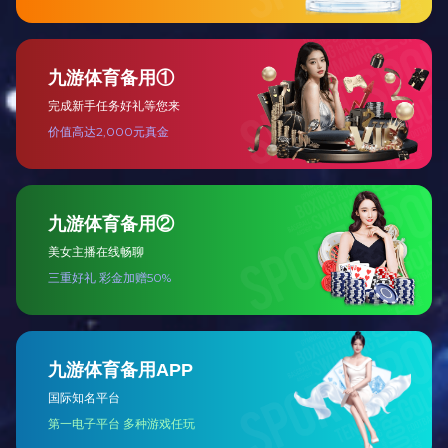
清洁开云app官方在线入口的注意要点及安装方法
汽车怎么检查和更换开云app官方在线入口？全文解析
明确设计原则，让开云app官方在线入口优势尽显
不看不知道，开云kaiyun（中国）原来是这样工作的！
资讯中心
技术支持
选购指南
未来资讯
热门产品推荐