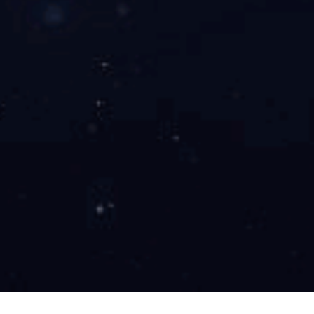
服务热线
0537-4449880
开云app官方在线入口
销售一部门热线：18853725880
销售二部门热线：15564039880
销售三部门热线：15564739880
全国服务热线：400-1729-880
Q Q：2864889730
地址：曲阜市时庄经济开发区
公司：开云app官方在线入口 地址：曲阜市时庄经济开发区
服务热线：0537-4449880 联系人：孟经理 手机：18853725880
网址：www.gojiberryextract.com