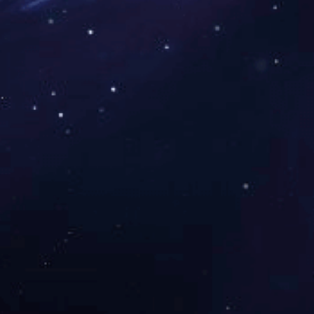
特点及用途
⑴该滤芯耐磨、耐酸碱、强度大;
⑵该滤芯具有良好的透气性，过滤面积大，运行阻力小，与
⑶可清洗重复使用，使用寿命长;
⑷该产品具有良好的防静电功能，应用比较广泛;
⑸该滤芯可安装在脉冲反吹、直接除尘的过滤部位(垂直、水
⑹可应用在石油、石化行业粉末除尘(回收)及制药、玻璃
下一篇：
吊装式开云kaiyun（中国）
客户评论