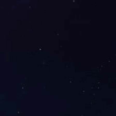
n（中国）