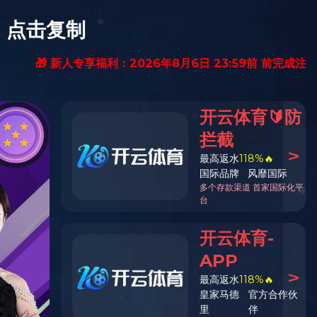
务热线
-1729-880
我们
联系我们
QQ在线咨询
咨询热线
0537-4449880
服务热线
18853725880
产品中心
工业过滤系统