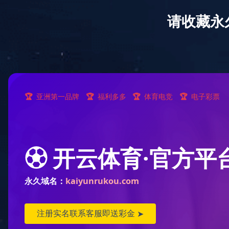
开云kaiyun（中
关于我们
产品及
国）
当前位置：
开云kaiyun（中国）
>
工业过滤系统
>
工业除尘