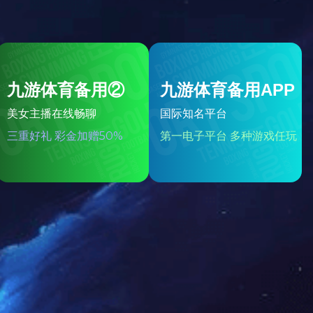
超滤系列开云app官方在线入口
精滤系列开云app官方在线入口
联系我们
服务热线
0537-4449880
开云app官方在线入口