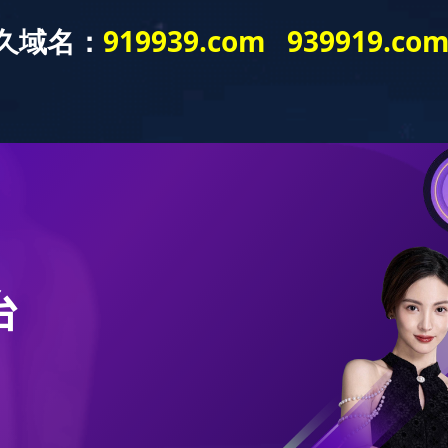
全国服
400
解决方案
未来资讯
服务支持
加入
及集尘
> 防静电开云kaiyun（中国）
防静电开云kaiyun（中国）