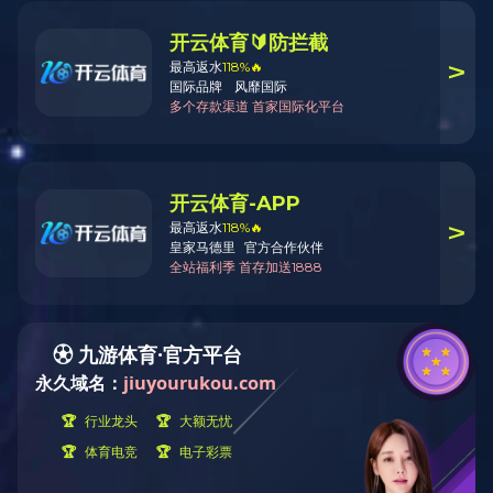
产品简介：
方盘式开云kaiyun（中国）的过滤面积大，过滤精度高，可达
到0.1微米，能够有效的阻挡烟尘颗粒进入内部，从而达到表面
过滤。卡盘式开云kaiyun（中国）过滤保障了平稳的压差，有
效地提高流通风量，且该滤筒上下相叠，滤芯元件小，便于安
装，…
0537-4449880
咨询热线：
产品详情
方盘式开云kaiyun（中国）
的过滤面积大，过滤精度高，可达
到0.1微米，能够有效的阻挡烟尘颗粒进入内部，从而达到表面
过滤。卡盘式开云kaiyun（中国）过滤保障了平稳的压差，有
效地提高流通风量，且该滤筒上下相叠，滤芯元件小，便于安
装，特别适用于钢铁、石化、电力、有色金属、木材加工等行
业。