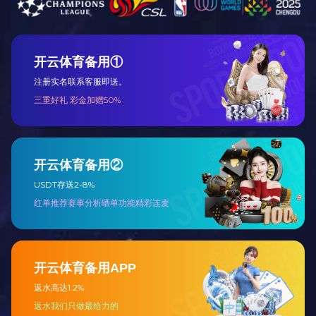
适于一些老式袋除尘器的改造用，但是对于大风量低浓度工况
使用上效果还是可以的。
过滤保障了平稳的压差，有效地提高流通风量，且该滤筒上下
相叠，滤芯元件小，便于安装
方盘式开云kaiyun（中国）的标准定义：
1、覆膜滤料：在滤料表面贴复一层微孔膜，以提高某些性能指