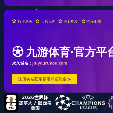
一般来说，高效开云kaiyun（中国）主要以滤筒作为过
现有的行业升级改造便成为一种必然的趋势，为了能够更好的
高效开云kaiyun（中国）的相关信息，以便于大家更好的