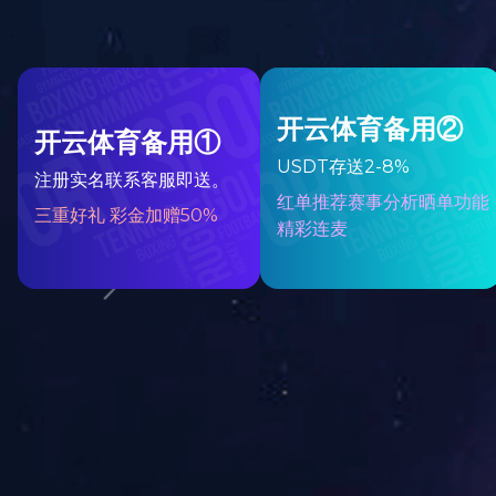
1、高效开云kaiyun（中国）的全体规划构造主要由上
也许就多了几部分。
2、目前大多数的高效开云kaiyun（中国）多为笔直式
来天然修理也简单。
3、开云kaiyun（中国）的清灰方法非常主要，也因而为
kaiyun（中国）都会选用离线的清灰方法和排列喷吹清灰