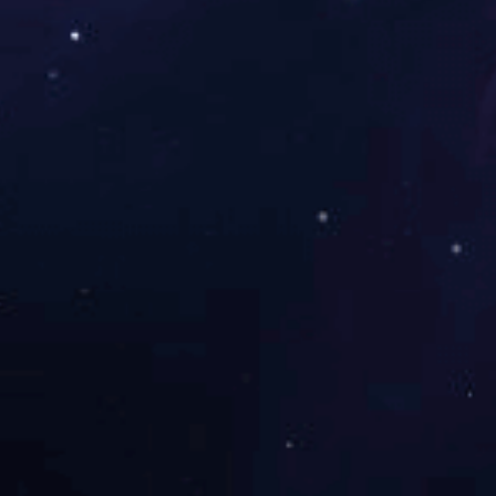
6、一旦粉尘吸附在滤筒的表面面上的时分，应当将过滤
7、高效开云kaiyun（中国）的运用寿命并不会太短，
用了。
综上所诉，高效开云kaiyun（中国）相关的知识内容今天
息，不防直接与我们取得联系，我们定会为您提供满意的
下一篇：
高流量开云app官方在线入口运行期潜藏风险 