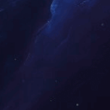
功能规划方面就有一个预收尘组织，这么就能够克服了粉尘直接冲刷简单磨损
行清灰今后，应当隔若干秒钟今后再翻开净气出口通道，这么是为了清灰愈加
上，也能够歪斜安置在花板上，从清灰效果看，笔直安置较为合理，花板
口处装有气流散布板。