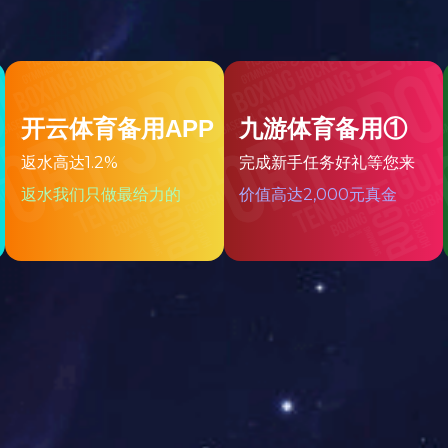
箱体、灰斗、梯子平台、支架、脉冲清灰和排灰设备六部分构成，略微复杂点
的构造，因为这么的构造规划有助于吸收粉尘和清灰，而且能够减少抖动概率
了防止去开云kaiyun（中国）在清灰时会出现再吸附的疑问，大多数的高效
技术。