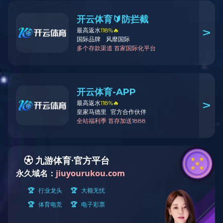
产品简介：
精滤系列开云app官方在线入口是工程机械发动机非常重要的配
套产品之一，它既可以保护发动机，滤除空气中的硬质灰尘颗
粒，又可向发动机提供清洁空气，防止灰尘造成发动机磨损，
对发动机的可靠性和耐久性起关键作用。工程机械空气…
0537-4449880
咨询热线：
产品详情
精滤系列开云app官方在线入口
是工程机械发动机非常重要的
配套产品之一，它既可以保护发动机，滤除空气中的硬质灰尘
颗粒，又可向发动机提供清洁空气，防止灰尘造成发动机磨
损，对发动机的可靠性和耐久性起关键作用。工程机械开云app
官方在线入口适用于制药，电子，食品，半导体，精加工的机
械，汽车等各行业的净化设备和洁净厂房需要。