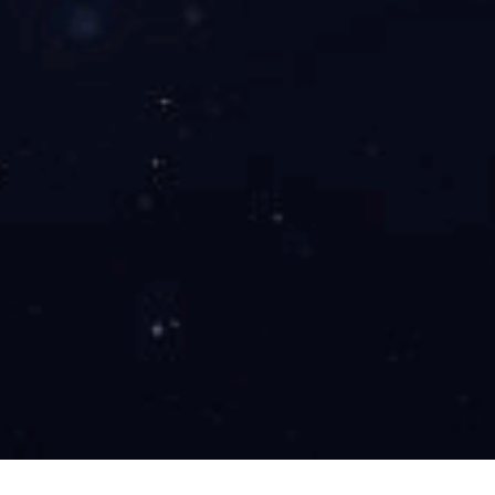
销售二部门热线：15564039880
销售三部门热线：15564739880
全国服务热线：400-1729-880
Q Q：2864889730
地址：曲阜市时庄经济开发区
公司：开云app官方在线入口 地址：曲阜市时庄经济开发区
服务热线：0537-4449880 联系人：孟经理 手机：18853725880
网址：www.gojiberryextract.com
开云app官方在线入口是一家专业生产
空压机过滤器
,
开云kaiyun（中国）
,
开云app官方在线入口
的厂家
备案号：
鲁ICP备15000710号
营业执照公示