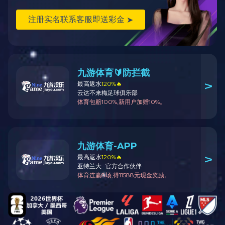
工程机械开云app官方在线入口是工程机械发动机非常重要的配
套产品之一
工程机械开云app官方在线入口使用须知：
1、开云app官方在线入口的结构和容量需要满足发动机的使用
性能和工作条件。
2、开云app官方在线入口的质量需要达到国家的检验标准。
3、与开云app官方在线入口相连的管路及接口需要保障严格密
封，不得漏气，这样可以可靠耐久。