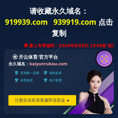
开云app官方在线入口
Toggl
naviga
当前位置：
开云kaiyun（中国）
>
内燃机过滤系统
>
内燃机空气过
滤
> 精滤系列开云app官方在线入口
精滤系列开云app官方在线入口